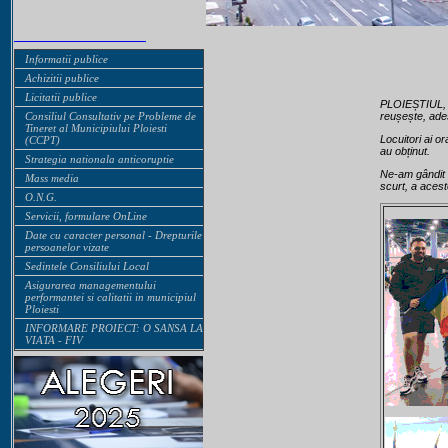
Informatii publice
Achizitii publice
Licitatii publice
PLOIEȘTIUL, or
Consiliul Consultativ pe Probleme de
reușește, ade
Tineret al Municipiului Ploiesti
Locuitori ai o
(CCPT)
au obținut.
Strategia nationala anticoruptie
Ne-am gândit 
Mass media
scurt, a acest
O.N.G.
Servicii, formulare OnLine
Date cu caracter personal - Drepturile
persoanelor vizate
Sedintele Consiliului Local
Asigurarea managementului
performantei si calitatii in municipiul
Ploiesti
INFORMARE PROIECT: O SANSA LA
VIATA - FIV