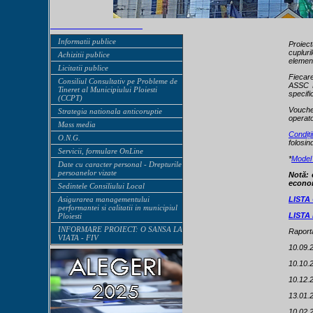
Informatii publice
Proiec
cupluri
Achizitii publice
element
Licitatii publice
Fiecar
Consiliul Consultativ pe Probleme de
ASSC P
Tineret al Municipiului Ploiesti
specifi
(CCPT)
Voucher
Strategia nationala anticoruptie
operato
Mass media
Condiți
O.N.G.
folosin
Servicii, formulare OnLine
*
Model
Date cu caracter personal - Drepturile
persoanelor vizate
Notă: 
econom
Sedintele Consiliului Local
Asigurarea managementului
LISTA
performantei si calitatii in municipiul
LISTA
Ploiesti
INFORMARE PROIECT: O SANSA LA
Raporta
VIATA - FIV
10.09.2
10.10.2
10.12.2
13.01.2
10.02.2