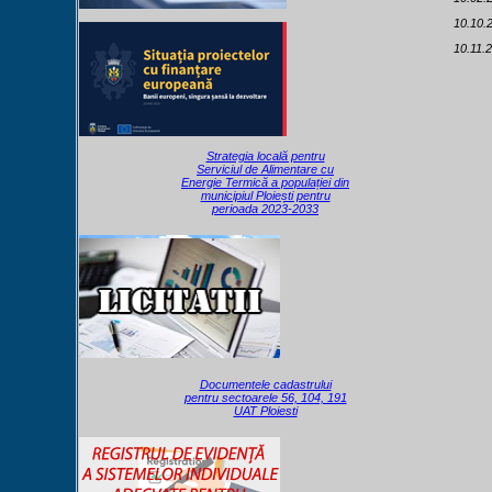
10.10.2
10.11.2
Strategia locală pentru
Serviciul de Alimentare cu
Energie Termică a populației din
municipiul Ploiești pentru
perioada 2023-2033
Documentele cadastrului
pentru sectoarele 56, 104, 191
UAT Ploiesti