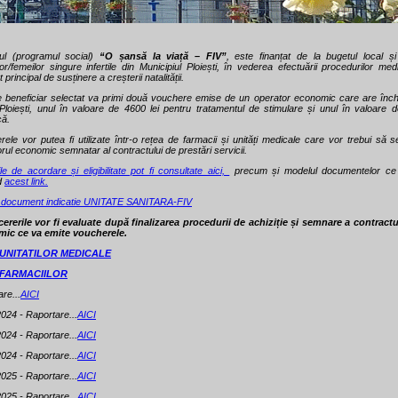
tul (programul social)
“O șansă la viață – FIV”
, este finanțat de la bugetul local ș
lor/femeilor singure infertile din Municipiul Ploiești, în vederea efectuării procedurilor m
 principal de susținere a creșterii natalității.
e beneficiar selectat va primi două vouchere emise de un operator economic care are închei
loiești, unul în valoare de 4600 lei pentru tratamentul de stimulare și unul în valoare d
că.
ele vor putea fi utilizate într-o rețea de farmacii și unități medicale care vor trebui să
rul economic semnatar al contractului de prestări servicii.
ile de acordare și eligibilitate pot fi consultate aici,
precum și modelul documentelor ce t
d
acest link.
 document indicatie UNITATE SANITARA-FIV
cererile vor fi evaluate după finalizarea procedurii de achiziție și semnare a contractu
ic ce va emite voucherele.
 UNITATILOR MEDICALE
 FARMACIILOR
re...
AICI
024 - Raportare...
AICI
024 - Raportare...
AICI
024 - Raportare...
AICI
025 - Raportare...
AICI
025 - Raportare...
AICI