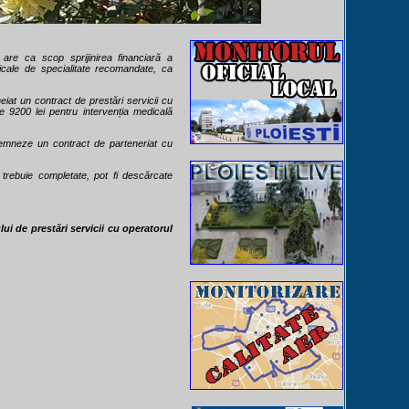
i are ca scop sprijinirea financiară a
edicale de specialitate recomandate, ca
at un contract de prestări servicii cu
e 9200 lei pentru intervenția medicală
 semneze un contract de parteneriat cu
rebuie completate, pot fi descărcate
lui de prestări servicii cu operatorul