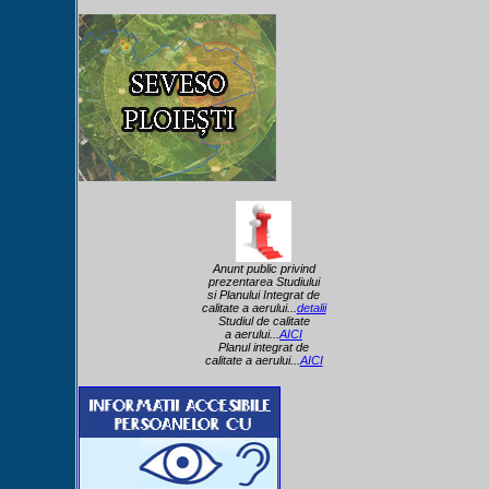
Anunt public privind
prezentarea Studiului
si Planului Integrat de
calitate a aerului...
detalii
Studiul de calitate
a aerului...
AICI
Planul integrat de
calitate a aerului...
AICI