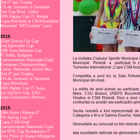
3rd IT Iasi Trophy
CN de Junioare si Senioare
Tart Cup Brno, Cehia
20th Happy Cup IT, Belgia
Cupa Românie & CN Ansambluri
Memorial "AFCordoba" Leon
2016
12nd Gracia Fair Cup
2nd Aphrodite Cup
15th Irina Deleanu Cup
IT Sofia, Bulgaria
La invitatia Clubului Sportiv Municipa
Campionatele Nationale Copii
Municipal Ploiesti a participat, în z
European Championships
Turneului International „Cupa CSM Arad
Camp. Nationale Juniori Mici
2nd IT Iasi Trophy
Competitia a avut loc la Sala Polival
CN de Junioare si Senioare
Municipal din Arad.
Cupa României
19th Happy Cup IT
, Belgia
La editia de anul acesta au participa
1st DuGym Cup, EAU
Mare, CSU Brasov, UNEFS Bucuresti,
Gala Gimnasticii Ritmice
Oradea si CSM Ploiesti. Desi a avut un
confruntat cu anulãri ale participãrii gi
2015
Sectia noastrã a fost reprezentatã de
19th Rumi i Albena IT
Categoria a III-a si Sabina Enache, Vale
7th Spring Cup IT
Cupa CSM Arad
Gimnastele au concurat cu trei obiecte d
Campionatele Nationale Copii
3rd MTK Cup Budapesta IT
Iata rezultatele obtinute de gimnastele 
21st Prize of Queen Margarita