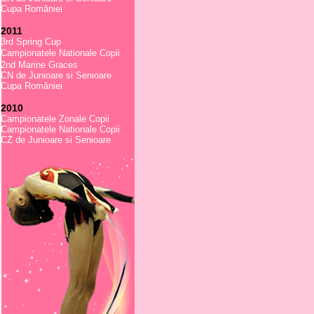
Cupa României
2011
3rd Spring Cup
Campionatele Nationale Copii
2nd Marine Graces
CN de Junioare si Senioare
Cupa României
2010
Campionatele Zonale Copii
Campionatele Nationale Copii
CZ de Junioare si Senioare