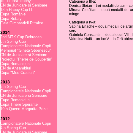
1st IT Iasi Trophy
Categoria a III-a:
CN de Junioare si Senioare
Denisa Stoian – trei medalii de aur – c
18th Happy Cup IT
Miruna Ciocîrlan – douã medalii de ar
Cupa României
minge
Cupa Rotary
Categoria a IV-a:
Gala Gimnasticii Ritmice
Sabina Enache – douã medalii de argint 
cerc
2014
Gabriela Constantin – doua locuri VII – l
2nd MTK Cup Debrecen
Valrntina Nutã – un loc V – la fãrã obiect
6th Spring Cup
Campionatele Nationale Copii
Memorial "Gineta Stoenescu"
CN de Junioare si Senioare
Proiectul "Pierre de Coubertin"
Cupa Romaniei si
CN de Ansambluri
Cupa "Mos Craciun"
2013
5th Spring Cup
Campionatele Nationale Copii
CN de Junioare si Senioare
Cupa Romaniei si
Cupa Tinere Sperante
19th Queen Margarita Prize
2012
Campionatele Nationale Copii
4th Spring Cup
CN de Junioare si Senioare