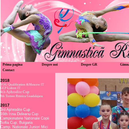
Prima pagina
Despre noi
Despre GR
Gimn
Contact
2018
YOG Qualification &Moscow IT
GCP Lisbon IT
4th Aphrodite Cup
8th Torneo Ritmica Guadalajara
2017
3rd Aphrodite Cup
16th Irina Deleanu Cup
Campionatele Nationale Copii
Sofia Cup, Bulgaria
Camp. Nationale Juniori Mici