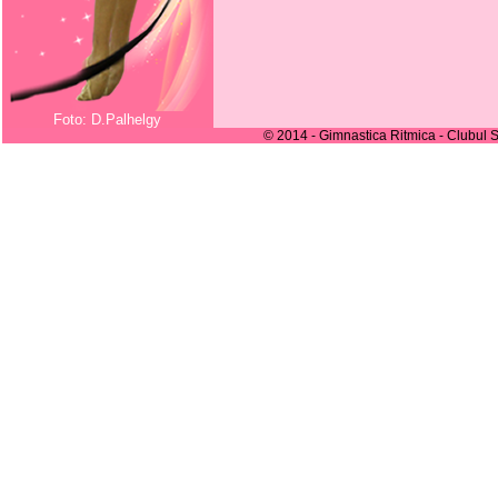
Foto: D.Palhelgy
© 2014 - Gimnastica Ritmica - Clubul S
despre_noi