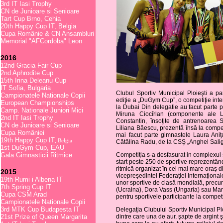
3rd IT Iasi Trophy
CN de Junioare si Senioare
Tart Cup Brno, Cehia
20th Happy Cup IT, Belgia
Cupa Românie & CN Ansambluri
Memorial "AFCordoba" Leon
2016
12nd Gracia Fair Cup
2nd Aphrodite Cup
15th Irina Deleanu Cup
IT Sofia, Bulgaria
Clubul Sportiv Municipal Ploieşti a pa
Campionatele Nationale Copii
ediţie a „DuGym Cup”, o competiţie inte
European Championships
la Dubai Din delegatie au facut parte 
Camp. Nationale Juniori Mici
Miruna Ciocîrlan (componente ale L
2nd IT Iasi Trophy
Constantin, însoţite de antrenoarea 
CN de Junioare si Senioare
Liliana Băescu, prezentă însă la competi
Cupa României
mai facut parte gimnastele Laura Aniţ
19th Happy Cup IT
, Belgia
Cătălina Radu, de la CSŞ „Anghel Salig
1st DuGym Cup, EAU
Gala Gimnasticii Ritmice
Competiţia s-a desfasurat in complexul s
start peste 250 de sportive reprezentân
ritmică organizat în cel mai mare oraş 
2015
vicepreşedintei Federaţiei Internaţion
19th Rumi i Albena IT
unor sportive de clasă mondială, precu
7th Spring Cup IT
(Ucraina), Dora Vass (Ungaria) sau Mar
Cupa CSM Arad
pentru sportivele participante la competi
Campionatele Nationale Copii
3rd MTK Cup Budapesta IT
Delegaţia Clubului Sportiv Municipal Plo
21st Prize of Queen Margarita
dintre care una de aur, şapte de argint ş