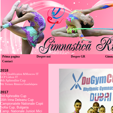
Prima pagina
Despre noi
Despre GR
Gimn
Contact
2018
YOG Qualification &Moscow IT
GCP Lisbon IT
4th Aphrodite Cup
8th Torneo Ritmica Guadalajara
2017
3rd Aphrodite Cup
16th Irina Deleanu Cup
Campionatele Nationale Copii
Sofia Cup, Bulgaria
Camp. Nationale Juniori Mici