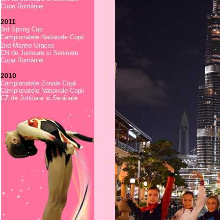
Cupa României
2011
3rd Spring Cup
Campionatele Nationale Copii
2nd Marine Graces
CN de Junioare si Senioare
Cupa României
2010
Campionatele Zonale Copii
Campionatele Nationale Copii
CZ de Junioare si Senioare