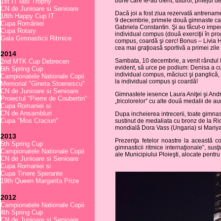
bune care le-au oferit, tuturor, prilejul
1st IT Iasi Trophy
CN de Junioare si Senioare
Dacă joi a fost ziua rezervată antrename
18th Happy Cup IT
9 decembrie, primele două gimnaste care
Cupa României
Gabriela Constantin. Şi au făcut-o impeca
Cupa Rotary
individual compus (două exerciţii în progr
Gala Gimnasticii Ritmice
compus, coardă şi cerc! Bonus – Livia H
cea mai graţioasă sportivă a primei zile
2014
Sambata, 10 decembrie, a venit rândul D
2nd MTK Cup Debrecen
evident, să urce pe podium: Denisa a cuce
6th Spring Cup
individual compus, măciuci şi panglică, 
Campionatele Nationale Copii
la individual compus şi coardă!
Memorial "Gineta Stoenescu"
CN de Junioare si Senioare
Gimnastele iesence Laura Aniţei şi Andr
Proiectul "Pierre de Coubertin"
„tricolorelor” cu alte două medalii de aur
Cupa Romaniei si
CN de Ansambluri
Dupa incheierea intrecerii, toate gimnas
Cupa "Mos Craciun"
sustinut de medaliata cu bronz de la Ri
mondială Dora Vass (Ungaria) si Mariya
2013
Prezenţa fetelor noastre la această com
5th Spring Cup
gimnasticii ritmice internaţionale”, sus
Campionatele Nationale Copii
ale Municipiului Ploieşti, alocate pentru a
CN de Junioare si Senioare
Cupa Romaniei si
Cupa Tinere Sperante
19th Queen Margarita Prize
2012
Campionatele Nationale Copii
4th Spring Cup
CN de Junioare si Senioare