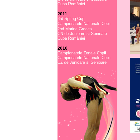
Cupa României
2011
3rd Spring Cup
Campionatele Nationale Copii
2nd Marine Graces
CN de Junioare si Senioare
Cupa României
2010
Campionatele Zonale Copii
Campionatele Nationale Copii
CZ de Junioare si Senioare