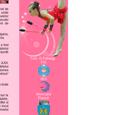
nal de
, unde
oarelor
ecutiv
rii de
lgaria,
cia.
a fost
piului
nprofit
Foto: D.Palhelgy 
FIG
 JUDr.
etului
giunea
odova“
UEG
a toate
Municipiu
l
rsul la
Ploiesti
tabile,
tfel si
 locul
nivelul