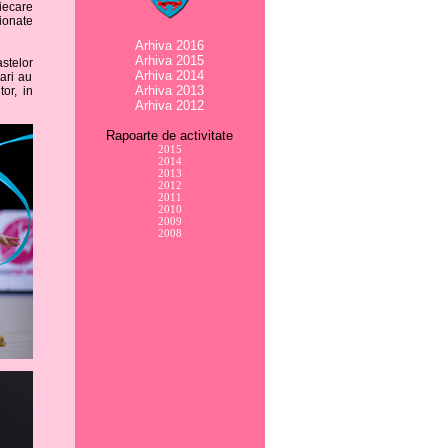
iecare
ionate
Arhiva 2016
Arhiva 2015
stelor
Arhiva 2014
tari au
Arhiva 2013
or, in
Arhiva 2012
Rapoarte de activitate
2015
2014
2013
2012
2011
2010
2009
2008