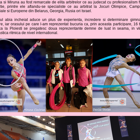
a si Miruna au fost remarcate de elita arbitrelor ce au judecat cu profesionalism f
tie, printre ele aflandu-se specialiste ce au arbitrat la Jocuri Olimpice, Camp
ale si Europene din Belarus, Georgia, Rusia ori Israel.
ul abia incheiat aduce un plus de experienta, incredere si determinare gimna
e, iar orasului pe care l-am reprezentat bucuria ca, prin aceasta participare, 16 
 ca la Ploiesti se pregatesc doua reprezentante demne de luat in seama, in viit
tica ritmica de nivel international.