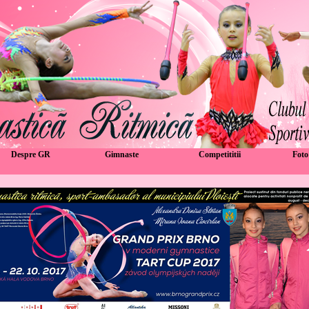
Despre GR
Gimnaste
Competititii
Foto