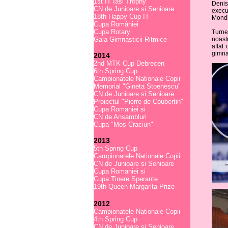
1st IT Iasi Trophy
Denis
CN de Junioare si Senioare
execu
18th Happy Cup IT
Mondi
Cupa României
Cupa Rotary
Turne
Gala Gimnasticii Ritmice
noastr
aflat
gimnas
2014
2nd MTK Cup Debrecen
6th Spring Cup
Campionatele Nationale Copii
Memorial "Gineta Stoenescu"
CN de Junioare si Senioare
Proiectul "Pierre de Coubertin"
Cupa Romaniei si
CN de Ansambluri
Cupa "Mos Craciun"
2013
5th Spring Cup
Campionatele Nationale Copii
CN de Junioare si Senioare
Cupa Romaniei si
Cupa Tinere Sperante
19th Queen Margarita Prize
2012
Campionatele Nationale Copii
4th Spring Cup
CN de Junioare si Senioare