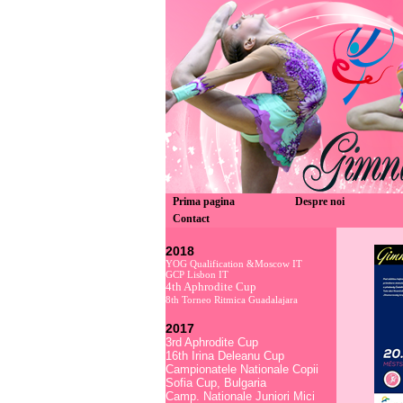
Prima pagina
Despre noi
Contact
2018
YOG Qualification &Moscow IT
GCP Lisbon IT
4th Aphrodite Cup
8th Torneo Ritmica Guadalajara
2017
3rd Aphrodite Cup
16th Irina Deleanu Cup
Campionatele Nationale Copii
Sofia Cup, Bulgaria
Camp. Nationale Juniori Mici