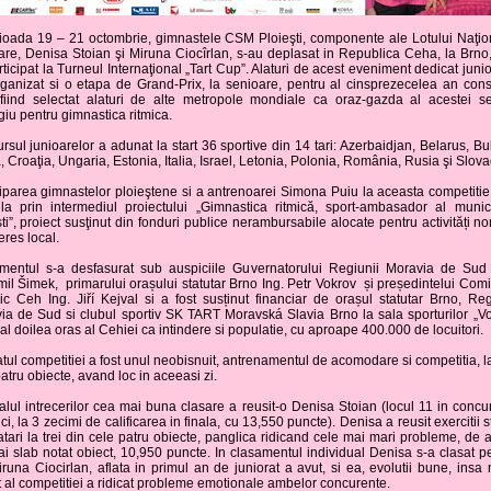
rioada 19 – 21 octombrie, gimnastele CSM Ploieşti, componente ale Lotului Naţio
are, Denisa Stoian şi Miruna Ciocîrlan, s-au deplasat in Republica Ceha, la Brno
ticipat la Turneul Internaţional „Tart Cup”. Alaturi de acest eveniment dedicat juni
rganizat si o etapa de Grand-Prix, la senioare, pentru al cinsprezecelea an cons
fiind selectat alaturi de alte metropole mondiale ca oraz-gazda al acestei se
giu pentru gimnastica ritmica.
sul junioarelor a adunat la start 36 sportive din 14 tari: Azerbaidjan, Belarus, Bu
 Croaţia, Ungaria, Estonia, Italia, Israel, Letonia, Polonia, România, Rusia şi Slova
ciparea gimnastelor ploieştene si a antrenoarei Simona Puiu la aceasta competitie 
ila prin intermediul proiectului „Gimnastica ritmică, sport-ambasador al munici
ti”, proiect susţinut din fonduri publice nerambursabile alocate pentru activități no
eres local.
mentul s-a desfasurat sub auspiciile Guvernatorului Regiunii Moravia de Sud
il Šimek, primarului orașului statutar Brno Ing. Petr Vokrov și președintelui Comit
ic Ceh Ing. Jiří Kejval si a fost susținut financiar de orașul statutar Brno, Re
ia de Sud si clubul sportiv SK TART Moravská Slavia Brno la sala sporturilor „V
al doilea oras al Cehiei ca intindere si populatie, cu aproape 400.000 de locuitori.
ul competitiei a fost unul neobisnuit, antrenamentul de acomodare si competitia, l
atru obiecte, avand loc in aceeasi zi.
alul intrecerilor cea mai buna clasare a reusit-o Denisa Stoian (locul 11 in concu
i, la 3 zecimi de calificarea in finala, cu 13,550 puncte). Denisa a reusit exercitii s
atari la trei din cele patru obiecte, panglica ridicand cele mai mari probleme, de al
ai slab notat obiect, 10,950 puncte. In clasamentul individual Denisa s-a clasat pe
runa Ciocirlan, aflata in primul an de juniorat a avut, si ea, evolutii bune, insa 
t al competitiei a ridicat probleme emotionale ambelor concurente.