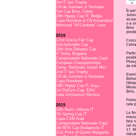
3rd IT Iasi Trophy
CN de Junioare si Senioare
În pe
Tart Cup Brno, Cehia
Junio
20th Happy Cup IT, Belgia
au par
Cupa Românie & CN Ansambluri
s-a o
Memorial "AFCordoba" Leon
Brno 
presti
2016
12nd Gracia Fair Cup
Concur
2nd Aphrodite Cup
Cehia,
15th Irina Deleanu Cup
Parti
IT Sofia, Bulgaria
posib
Campionatele Nationale Copii
Ploieş
European Championships
de int
Camp. Nationale Juniori Mici
2nd IT Iasi Trophy
Eveni
CN de Junioare si Senioare
Bohum
Cupa României
Olimp
19th Happy Cup IT
, Belgia
Morav
1st DuGym Cup, EAU
Brno, 
Gala Gimnasticii Ritmice
Format
cele p
2015
19th Rumi i Albena IT
La fin
7th Spring Cup IT
maciuc
Cupa CSM Arad
fara r
Campionatele Nationale Copii
cel m
3rd MTK Cup Budapesta IT
17. Mi
21st Prize of Queen Margarita
ridica