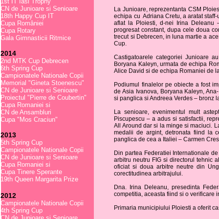
1st IT Iasi Trophy
CN de Junioare si Senioare
La Junioare, reprezentanta CSM Ploiest
18th Happy Cup IT
echipa cu Adriana Cretu, a aratat staff
Cupa României
aflat la Ploiesti, d-nei Irina Deleanu
progresat constant, dupa cele doua con
Cupa Rotary
trecut si Debrecen, in luna martie a ace
Gala Gimnasticii Ritmice
Cup.
2014
Castigatoarele categoriei Junioare au
2nd MTK Cup Debrecen
Boryana Kaleyn, urmata de echipa Roman
6th Spring Cup
Alice David si de echipa Romaniei de l
Campionatele Nationale Copii
Memorial "Gineta Stoenescu"
Podiumul finalelor pe obiecte a fost imp
CN de Junioare si Senioare
de Asia Ivanova, Boryana Kaleyn, Ana-L
Proiectul "Pierre de Coubertin"
si panglica si Andreea Verdes – bronz l
Cupa Romaniei si
CN de Ansambluri
La senioare, evenimentul mult astepta
Piscupescu – a adus si satisfactii, rep
Cupa "Mos Craciun"
All Around dar si la minge si maciuci. 
medalii de argint, detronata fiind la 
2013
panglica de cea a Italiei – Carmen Cres
5th Spring Cup
Campionatele Nationale Copii
Din partea Federatiei Internationale d
CN de Junioare si Senioare
arbitru neutru FIG si directorul tehnic
Cupa Romaniei si
oficiat si doua arbitre neutre din Un
Cupa Tinere Sperante
corectitudinea arbitrajului.
19th Queen Margarita Prize
Dna. Irina Deleanu, presedinta Fede
competitia, aceasta fiind si o verificar
2012
Campionatele Nationale Copii
Primaria municipiului Ploiesti a oferit c
4th Spring Cup
CN de Junioare si Senioare