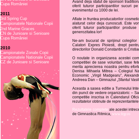
Avand deja statut de sponsori traditio
Cupa României
oferit tuturor participantilor sucuri 
evenimentul cu 1000 de lei.
2011
3rd Spring Cup
Aflate in fruntea producatorilor cosmeti
Campionatele Nationale Copii
alaturat celor deja cunoscuti. Este v
oferit tuturor participantilor produ
2nd Marine Graces
generozitatea lor!
CN de Junioare si Senioare
Cupa României
Ne-am bucurat de sprijinul colegilo
Calatori Expres Ploiesti, drept pen
2010
directorilor Donald Constantin si Cristia
Campionatele Zonale Copii
Campionatele Nationale Copii
O noutate in organizarea acestei comp
CZ de Junioare si Senioare
competitiei de sase voluntari, sase fete
merita aprecierea noastra pentru efort
Denisa Mihaela Mitrea – Colegiul Na
Economic „Virgil Madgearu”, Alexand
Andreea Dan – Gimnaziul „Sfantul Vasil
Aceasta a sasea editie a Turneului Inte
din punct de vedere organizatoric – Sala
competitie inscrisa in Calendarul Ofici
rezultatelor obtinute de reprezentantele
Rezultatele complete
ale acestei intrec
de Gimnastica Ritmica,
www.frgr.ro