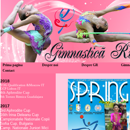
Prima pagina
Despre noi
Despre GR
Gimn
Contact
2018
YOG Qualification &Moscow IT
GCP Lisbon IT
4th Aphrodite Cup
8th Torneo Ritmica Guadalajara
2017
3rd Aphrodite Cup
16th Irina Deleanu Cup
Campionatele Nationale Copii
Sofia Cup, Bulgaria
Camp. Nationale Juniori Mici