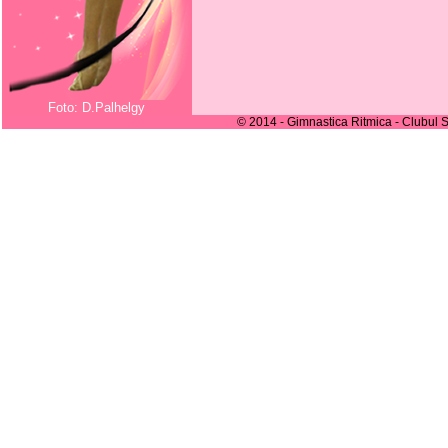
Foto: D.Palhelgy
© 2014 - Gimnastica Ritmica - Clubul S
despre_noi