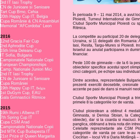
3rd IT Iasi Trophy
CN de Junioare si Senioare
Tart Cup Brno, Cehia
În perioada 9 – 11 mai 2014, a avut loc 
20th Happy Cup IT, Belgia
Ploiesti, Turneul International de Gi
Cupa Românie & CN Ansambluri
Clubul Sportiv Municipal Ploiesti cu s
Memorial "AFCordoba" Leon
Ritmica.
2016
La competitie au participat 20 de delega
12nd Gracia Fair Cup
Ucraina, si 11 delegatii din Romania: A
Iasi, Resita, Targu-Mures si Ploiesti. I
2nd Aphrodite Cup
Israelul au anulat participarea in dum
15th Irina Deleanu Cup
financiar.
IT Sofia, Bulgaria
Campionatele Nationale Copii
Peste 100 de gimnaste – de la 6 la pest
European Championships
obiectelor specifice acestui sport olimp
Camp. Nationale Juniori Mici
cinci categorii, pe echipe sau individual
2nd IT Iasi Trophy
CN de Junioare si Senioare
Dintre acestea, reprezentatele Bulgarie
Cupa României
prezenti exercitii deosebite, creionat
19th Happy Cup IT
, Belgia
accente pe pasi de dans si manuiri neob
1st DuGym Cup, EAU
Gala Gimnasticii Ritmice
Clubul Sportiv Municipal Ploieşti a tr
primele 8 la categoriile lor de varsta.
2015
Clubul ploiestean a obtinut 4 medal
19th Rumi i Albena IT
Gimnasta, si Denisa Stoian, la Categ
7th Spring Cup IT
obiecte), dar si la coarda si maciuci. 
Cupa CSM Arad
panglica, obtinand a treia nota din intr
Campionatele Nationale Copii
Celelalte repreznetante ale CSM Plo
3rd MTK Cup Budapesta IT
categoriile de varsta pe care le-au r
21st Prize of Queen Margarita
Ciocîrlan – locul VII si Daria Motângă –